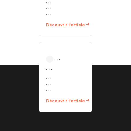
. . .
. . .
. . .
Découvrir l'article
. . .
. . .
. . .
. . .
. . .
Découvrir l'article