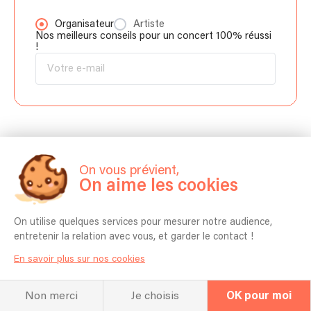
Organisateur
Artiste
Nos meilleurs conseils pour un concert 100% réussi
!
C'est pas fini !
On vous prévient,
Découvrez aussi...
On aime les cookies
Plus d'articles
On utilise quelques services pour mesurer notre audience,
entretenir la relation avec vous, et garder le contact !
En savoir plus sur nos cookies
Non merci
Je choisis
OK pour moi
. . .