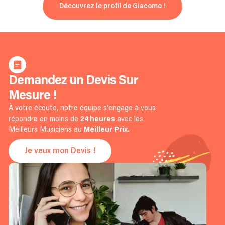
Découvrez le profil de Giacomo !
Demandez un Devis Sur
Mesure !
À votre écoute, notre équipe s'engage à vous
répondre en moins de
24 heures
avec les
Meilleurs Musiciens au
Meilleur Prix.
Je veux mon Devis !