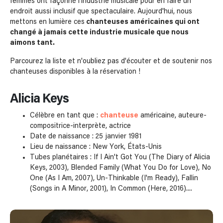
femmes ont façonné l'industrie musicale pour en faire un
endroit aussi inclusif que spectaculaire. Aujourd'hui, nous
mettons en lumière ces
chanteuses américaines
qui ont
changé à jamais cette industrie musicale
que nous
aimons tant.
Parcourez la liste et n'oubliez pas d'écouter et de soutenir nos
chanteuses disponibles à la réservation !
Alicia Keys
Célèbre en tant que :
chanteuse
américaine, auteure-
compositrice-interprète, actrice
Date de naissance : 25 janvier 1981
Lieu de naissance : New York, États-Unis
Tubes planétaires : If I Ain't Got You (The Diary of Alicia
Keys, 2003), Blended Family (What You Do for Love), No
One (As I Am, 2007), Un-Thinkable (I'm Ready), Fallin
(Songs in A Minor, 2001), In Common (Here, 2016)....