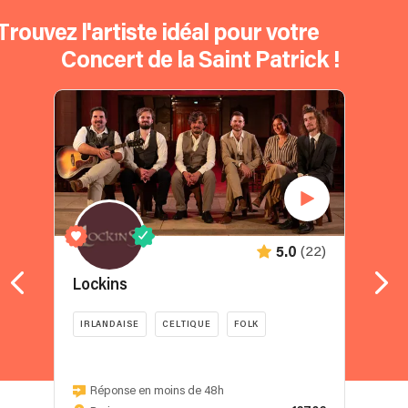
Trouvez l'artiste idéal pour votre
Concert de la Saint Patrick !
(22)
5.0
Lockins
T
IRLANDAISE
CELTIQUE
FOLK
Réponse en moins de 48h