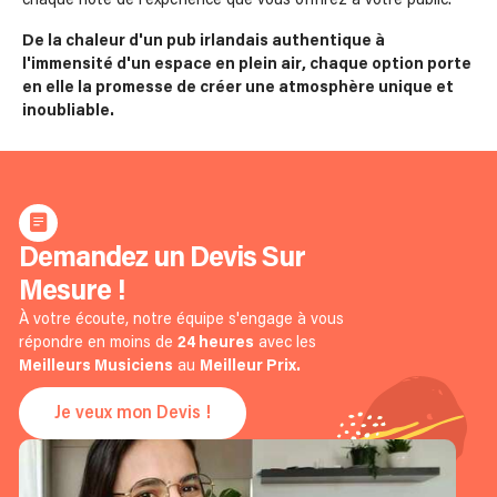
chaque note de l'expérience que vous offrirez à votre public.
De la chaleur d'un pub irlandais authentique à
l'immensité d'un espace en plein air, chaque option porte
en elle la promesse de créer une atmosphère unique et
inoubliable.
Demandez un Devis Sur
Mesure !
À votre écoute, notre équipe s'engage à vous
répondre en moins de
24 heures
avec les
Meilleurs Musiciens
au
Meilleur Prix.
Je veux mon Devis !