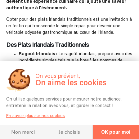
devient une expérience culinaire qui ajoute une saveur
authentique à l'événement.
Opter pour des plats irlandais traditionnels est une invitation à
un festin qui transcende le simple repas pour devenir une
véritable odyssée gastronomique au cœur de l'Irlande.
Des Plats Irlandais Traditionnels
Ragoût Irlandais :
Le ragoût irlandais, préparé avec des
ingrédients simples tels que le bœuf, les pommes de
terre, les carottes et les oignons, est une délicieuse
immersion dans la cuisine irlandaise authentique. Les
On vous prévient,
saveurs robustes et réconfortantes en font un choix
On aime les cookies
idéal pour une célébration conviviale.
Colcannon :
Ce plat classique mélange purée de
On utilise quelques services pour mesurer notre audience,
pommes de terre et chou frisé ou chou vert. Il incarne la
entretenir la relation avec vous, et garder le contact !
simplicité de la cuisine irlandaise tout en apportant une
En savoir plus sur nos cookies
touche de sophistication. Le colcannon ajoute une
texture crémeuse et une palette de saveurs riches à la
table.
Non merci
Je choisis
OK pour moi