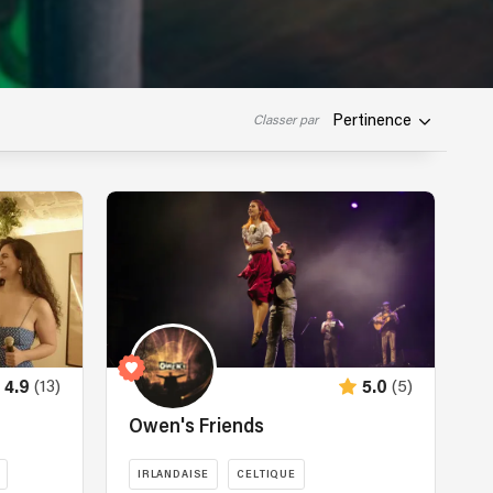
Pertinence
Classer par
(13)
(5)
4.9
5.0
Owen's Friends
IRLANDAISE
CELTIQUE