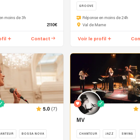
GROOVE
Nous
en moins de 3h
Réponse en moins de 24h
sommes
2110€
Val de Marne
un
groupe
ofil
Contact
Voir le profil
Con
spécialisé
dans
la
reprise
de
Funk,
Soul,
Disco,
Pop
et
(7)
5.0
Groove.
Nous
MV
ce
proposons
plusieurs
HANTEUR
BOSSA NOVA
CHANTEUR
JAZZ
SWING
configurations