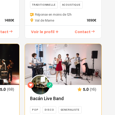
TRADITIONNELLE
ACOUSTIQUE
Le
MUSIQUES DU MONDE
Réponse en moins de 12h
groupe
1480€
1690€
Val de Marne
Owen’s
Friends
tact
Voir le profil
Contact
vous
embarque
dans
un
voyage
hypnotique
et
débridé
à
travers
(68)
(16)
5.0
5.0
l’Irlande
en
Bacán Live Band
passant
par
POP
DISCO
GENERALISTE
la