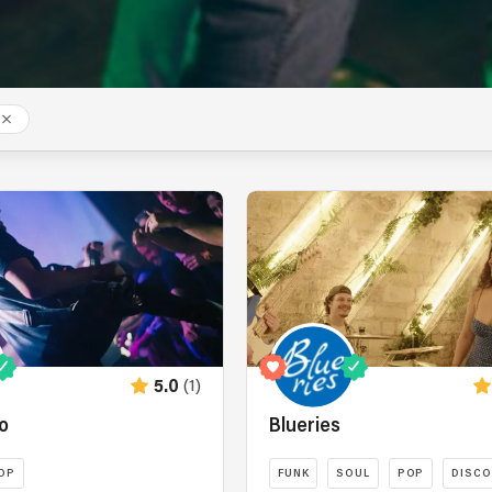
(1)
5.0
o
Blueries
OP
FUNK
SOUL
POP
DISCO