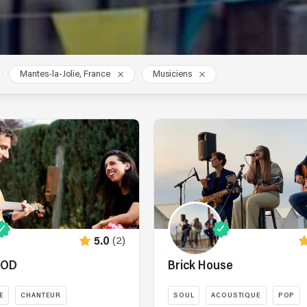
Mantes-la-Jolie, France
Musiciens
(2)
5.0
OOD
Brick House
E
CHANTEUR
SOUL
ACOUSTIQUE
POP