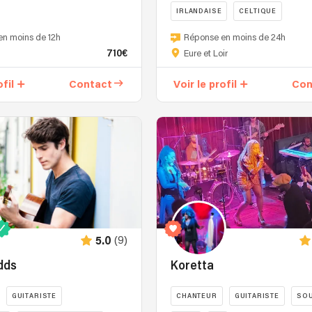
IRLANDAISE
CELTIQUE
Jeanne,
qui
Chanteuse
en moins de 12h
Réponse en moins de 24h
les
auteur
710€
Eure et Loir
a
compositeur
rejoints
propose
ofil
Contact
Voir le profil
Con
au
trois
chant
repertoires
quelques
en
e
mois
solo
plus
avec
tard.
sa
Ces
guitare
trois
ou
amis
avec
adorent
ses
(9)
5.0
partager
amis
la
musiciens.
dds
Koretta
scène
Répertoires
ensemble
celtique,
GUITARISTE
CHANTEUR
GUITARISTE
SO
et
lyrique