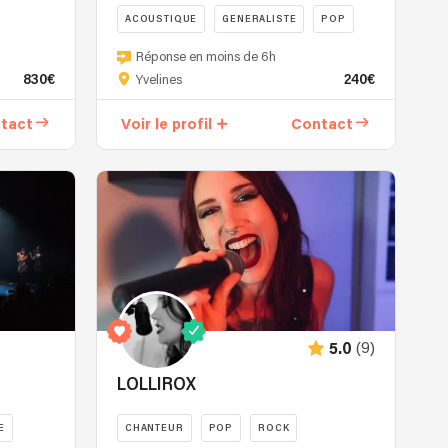
ACOUSTIQUE
GENERALISTE
POP
Débute
Réponse en moins de 6h
la
830€
240€
Yvelines
guitare
à
tact
Voir le profil
Contact
15
ans
Premiers
groupes
à
17
ans
Conservatoire
de
Lille
(9)
5.0
classe
de
LOLLIROX
jazz
Musicien
E
CHANTEUR
POP
ROCK
au