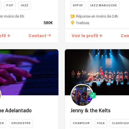
POP
JAZZ
GYPSY
JAZZ MANOUCHE
Brick
en moins de 6h
Réponse en moins de 24h
House,
580€
Yvelines
c'est
l'histoire
ofil
Contact
Voir le profil
Con
d'un
trio
acoustique
composé
de
l
Louis
à
la
guitare,
de
Thibaut
au
he Adelantado
Jenny & the Kelts
saxophone
et
CK
ORCHESTRE
CHANTEUR
FOLK
CLASSIQU
de