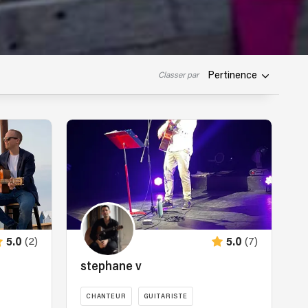
Pertinence
Classer par
(2)
(7)
5.0
5.0
stephane v
CHANTEUR
GUITARISTE