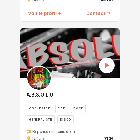
une
équipe
Voir le profil
Contact
d'artistes
talentueux,
des
professionnels
passionnés
ayant
une
grande
expérience
de
l'évènementiel.
Ils
A.B.S.O.L.U
mettent
tout
ORCHESTRE
POP
ROCK
leur
GENERALISTE
DISCO
savoir-
faire
c'est
Réponse en moins de 1h
pour
en
710€
Nièvre