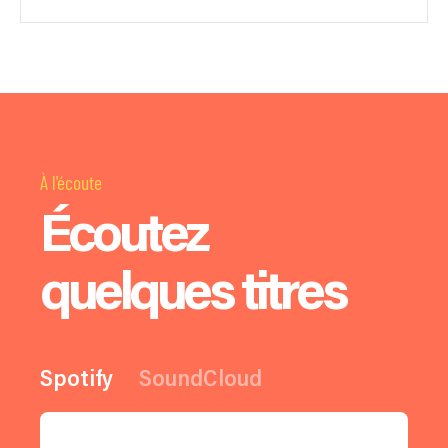
À l'écoute
Écoutez
quelques titres
Spotify
SoundCloud