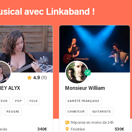
sical avec Linkaband !
(5)
4.9
EY ALYX
Monsieur William
TEUR
POP
FOLK
VARIÉTÉ FRANÇAISE
REGGAE
CHANTEUR
GUITARISTE
ACOUSTIQUE
Réponse en moins de 24h
340€
530€
onde
Finistère