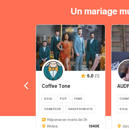
Un mariage mu
(1)
5.0
Coffee Tone
AUDR
SOUL
POP
FUNK
CHAN
CHANTEUR
SAXOPHONISTE
SOUL
Réponse en moins de 3h
1940€
Rhône
Gir