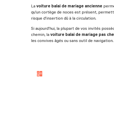
La
voiture balai de mariage ancienne
permet
qu’un cortège de noces est présent, permett
risque d’insertion dû à la circulation.
Si aujourd’hui, la plupart de vos invités pos
chemin, la
voiture balai de mariage pas che
les convives âgés ou sans outil de navigation.
Simulez votre Budget 
Mariage !
Un mariage, ça coûte cher
, on ne va pas s
la face. Mais combien coûtera le vôtre ?
Pour vous faciliter la tâche, Linkaband vous