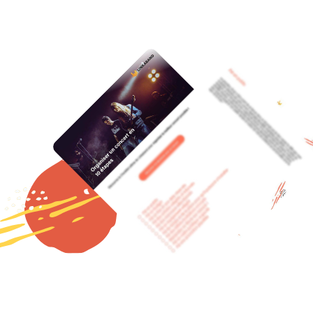
ses
utes les
ert