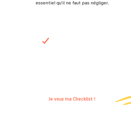
essentiel qu’il ne faut pas négliger.
Téléchargez notre
Checklist Concert !
Afin de ne laisser aucune place aux
mauvai
surprises
, retrouvez nos Checklist avec to
astuces pour
l'organisation de votre conc
Je veux ma Checklist !