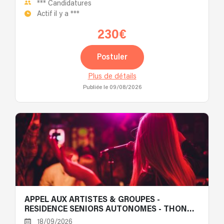
***
Candidatures
Actif il y a
***
230€
Postuler
Plus de détails
Publiée le 09/08/2026
APPEL AUX ARTISTES & GROUPES -
RESIDENCE SENIORS AUTONOMES - THONON
LES BAINS 74
18/09/2026