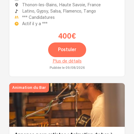
Thonon-les-Bains, Haute Savoie, France
Latino,
Gypsy,
Salsa,
Flamenco,
Tango
***
Candidatures
Actif il y a
***
400€
Postuler
Plus de détails
Publiée le 09/08/2026
Animation du Bar