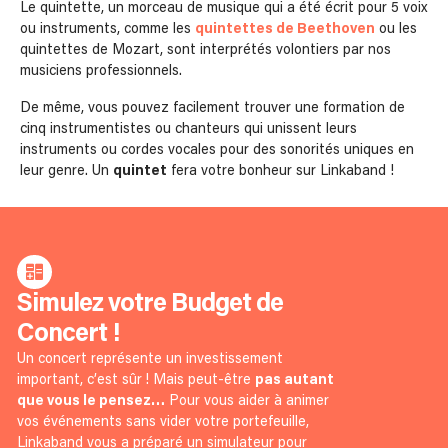
Le quintette, un morceau de musique qui a été écrit pour 5 voix
ou instruments, comme les
quintettes de Beethoven
ou les
quintettes de Mozart, sont interprétés volontiers par nos
musiciens professionnels.
De même, vous pouvez facilement trouver une formation de
cinq instrumentistes ou chanteurs qui unissent leurs
instruments ou cordes vocales pour des sonorités uniques en
leur genre. Un
quintet
fera votre bonheur sur Linkaband !
Simulez votre Budget de
Concert !
Un concert représente un investissement
important, c’est sûr ! Mais peut-être
pas autant
que vous le pensez…
Pour vous aider à animer
vos événements sans vider votre portefeuille,
Linkaband vous a préparé un simulateur pour