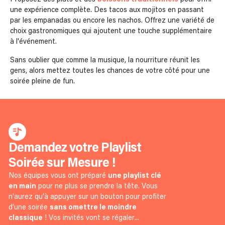
une expérience complète. Des tacos aux mojitos en passant
par les empanadas ou encore les nachos. Offrez une variété de
choix gastronomiques qui ajoutent une touche supplémentaire
à l'événement.
Sans oublier que comme la musique, la nourriture réunit les
gens, alors mettez toutes les chances de votre côté pour une
soirée pleine de fun.
Demandez votre Playlist
Soirée sur Mesure !
Nos équipes vous ont préparé
une playlist clé
en main
pour ne plus se prendre la tête. Vous
n'aurez qu’à appuyer sur un bouton pour profiter
d’une soirée
sans omettre le moindre
classique
! Vos invités vont se régaler...