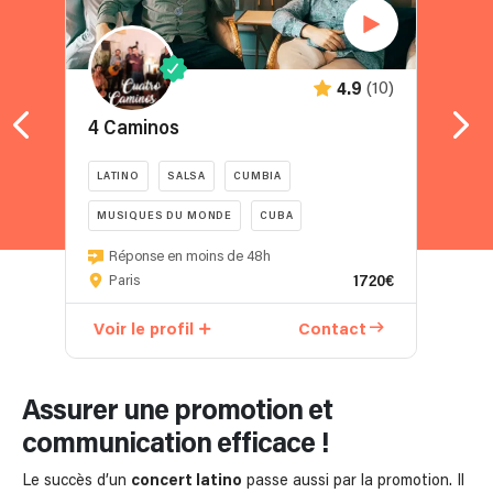
(10)
4.9
4 Caminos
C
LATINO
SALSA
CUMBIA
MUSIQUES DU MONDE
CUBA
Réponse en moins de 48h
1720€
Paris
Voir le profil
Contact
V
Assurer une promotion et
communication efficace !
Le succès d’un
concert latino
passe aussi par la promotion. Il