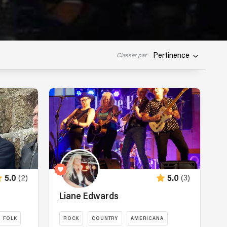
Pertinence
Classer par
(2)
(3)
5.0
5.0
Liane Edwards
FOLK
ROCK
COUNTRY
AMERICANA