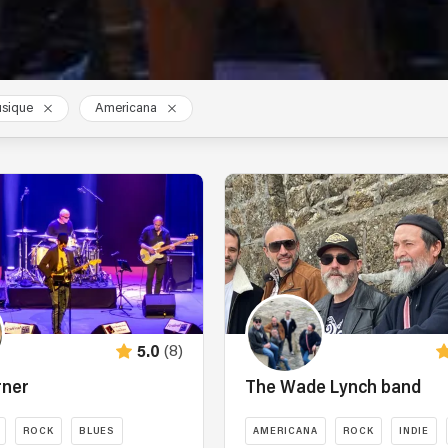
sique
Americana
(8)
5.0
rner
The Wade Lynch band
ROCK
BLUES
AMERICANA
ROCK
INDIE