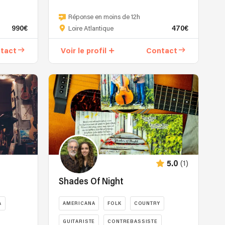
Nord,
Groupe
elle
de
Réponse en moins de 12h
est
990€
470€
trois
Loire Atlantique
descendue
passionnés
en
tact
Voir le profil
Contact
des
décretant
instruments
qu’elle
acoustiques
savait
et
quell
des
métier
harmonies
choisir.
vocales.
“Je
Munis
veux
d'une
un
solide
groupe”.
expérience,
(1)
5.0
Elle
ils
ne
Shades Of Night
sauront
savait
vous
pas
A
AMERICANA
FOLK
COUNTRY
entraîner
que
dans
GUITARISTE
CONTREBASSISTE
sa