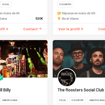
SOUL
COUNTRY
Auteur
en moins de 6h
Réponse en moins de 12h
et
530€
Seine
Ille et Vilaine
compositeur
Américain
ofil
Contact
Voir le profil
Con
Wade
Lynch
vient
de
revenir
en
France
pour
se
produire,
écrire
et
l Billy
The Roosters Social Club
enregistrer.
Il
AMERICANA
FOLK
COUNTRY
AMERICANA
sera