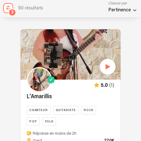
Classer par
90 résultats
Pertinence
3
(1)
5.0
L'Amarillis
CHANTEUR
GUITARISTE
ROCK
POP
FOLK
L'Amarillis
Réponse en moins de 2h
est
270€
Gard