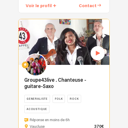
des
Voir le profil
Contact
deux
sons
guitares.
et
Pas
des
de
influences
voix
de
—
cette
Ines
époque,
et
tout
Ange
en
se
y
suffisent
apportant
à
ma
Groupe43live . Chanteuse -
eux-
propre
guitare-Saxo
mêmes,
touche
laissant
personnelle.
GENERALISTE
FOLK
ROCK
parler
Le
leurs
public
ACOUSTIQUE
instruments
m'a
🎶
avec
Réponse en moins de 6h
découvert
TRIO
intensité
370€
Vaucluse
en