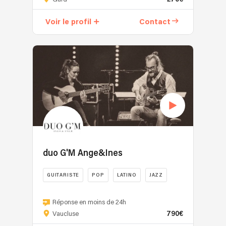
née
de
Voir le profil
Contact
la
rencontre
entre
la
pop,
le
rock
et
le
folk.
Grandie
dans
duo G'M Ange&Ines
les
années
GUITARISTE
POP
LATINO
JAZZ
90-
G’M,
2000,
c’est
Réponse en moins de 24h
je
790€
avant
Vaucluse
m'inspire
tout