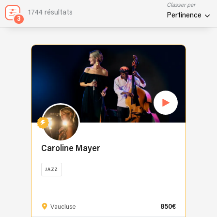
Classer par
1744 résultats
Pertinence
3
Caroline Mayer
JAZZ
Formée
dès
850€
son
Vaucluse