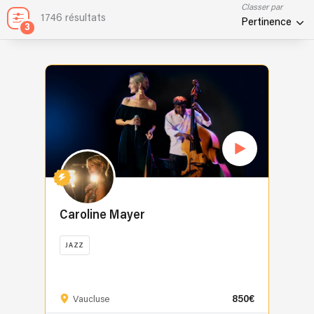
Classer par
1746 résultats
Pertinence
3
Caroline Mayer
JAZZ
Formée
dès
850€
son
Vaucluse