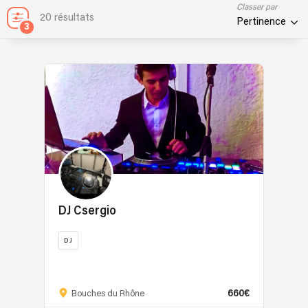
Classer par
20 résultats
Pertinence
3
DJ Csergio
DJ
Envie
de
660€
fêter
Bouches du Rhône