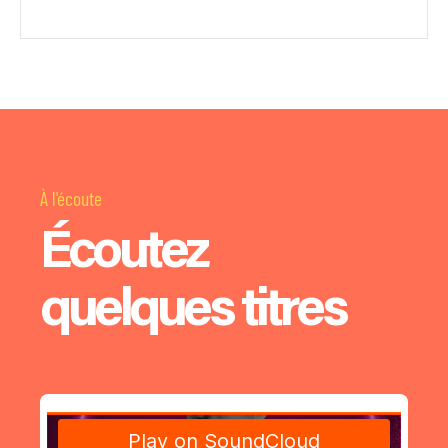
À l'écoute
Écoutez
quelques titres