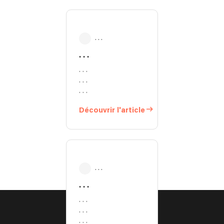
. . .
. . .
. . .
. . .
. . .
Découvrir l'article
. . .
. . .
. . .
. . .
. . .