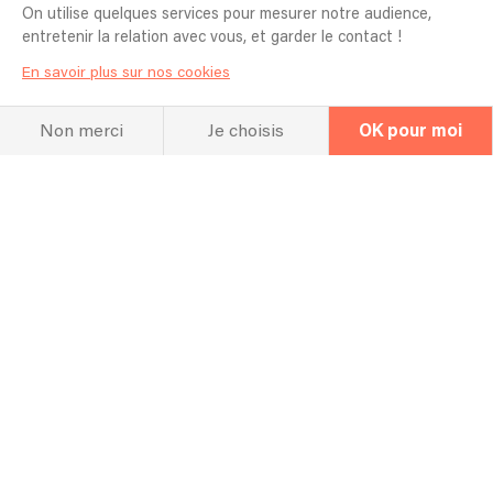
On utilise quelques services pour mesurer notre audience,
entretenir la relation avec vous, et garder le contact !
En savoir plus sur nos cookies
Non merci
Je choisis
OK pour moi
Newsletter
Organisateur
Artiste
Nos meilleurs conseils pour un concert
100% réussi !