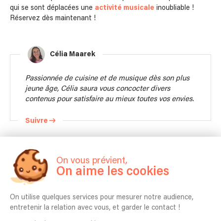
qui se sont déplacées une
activité musicale
inoubliable !
Réservez dès maintenant !
Célia Maarek
Passionnée de cuisine et de musique dès son plus
jeune âge, Célia saura vous concocter divers
contenus pour satisfaire au mieux toutes vos envies.
Suivre
Pour aller plus loin
On vous prévient,
On aime les cookies
Découvrir nos Animations Musicales
Partager cet article sur...
On utilise quelques services pour mesurer notre audience,
entretenir la relation avec vous, et garder le contact !
Copier Lien