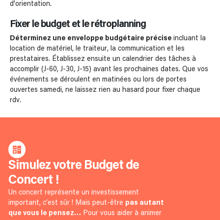
d'orientation.
Fixer le budget et le rétroplanning
Déterminez une enveloppe budgétaire précise
incluant la
location de matériel, le traiteur, la communication et les
prestataires. Établissez ensuite un calendrier des tâches à
accomplir (J-60, J-30, J-15) avant les prochaines dates. Que vos
événements se déroulent en matinées ou lors de portes
ouvertes samedi, ne laissez rien au hasard pour fixer chaque
rdv.
Simulez votre Budget de
Concert !
Un concert représente un investissement
important, c’est sûr ! Mais peut-être
pas autant
que vous le pensez…
Pour vous aider à animer