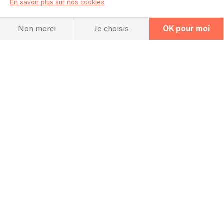
En savoir plus sur nos cookies
Newsletter
Non merci
Je choisis
OK pour moi
Organisateur
Artiste
Nos meilleurs conseils pour un concert 100% réussi
!
C'est pas fini !
Découvrez aussi...
Plus d'articles