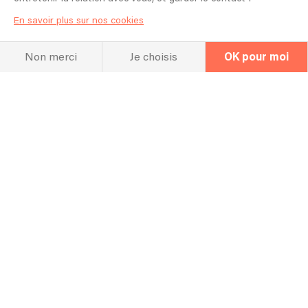
En savoir plus sur nos cookies
Non merci
Je choisis
OK pour moi
Newsletter
Organisateur
Artiste
Nos meilleurs conseils pour un concert
100% réussi !