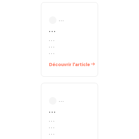
. . .
. . .
. . .
. . .
. . .
Découvrir l'article
. . .
. . .
. . .
. . .
. . .