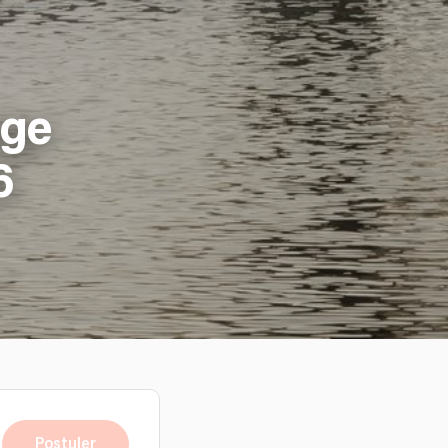
age
6
Postuler