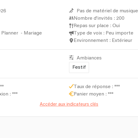
026
Pas de matériel de musique
Nombre d'invités : 200
Repas sur place : Oui
 Planner
-
Mariage
Type de voix : Peu importe
Environnement : Extérieur
Ambiances
Festif
**
Taux de réponse :
***
xion :
***
Panier moyen :
***
Accéder aux indicateurs clés