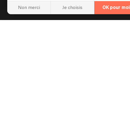
Non merci
Je choisis
OK pour moi
Newsle
Organi
Nos meille
réussi !
Créer un compte
-
Se connecter
-