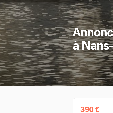
Annonce
à Nans-
390 €