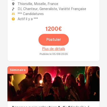
Thionville, Moselle, France
DJ,
Chanteur,
Generaliste,
Variété Française
***
Candidatures
Actif il y a
***
1200€
Postuler
Plus de détails
Publiée le 05/08/2026
Séminaire