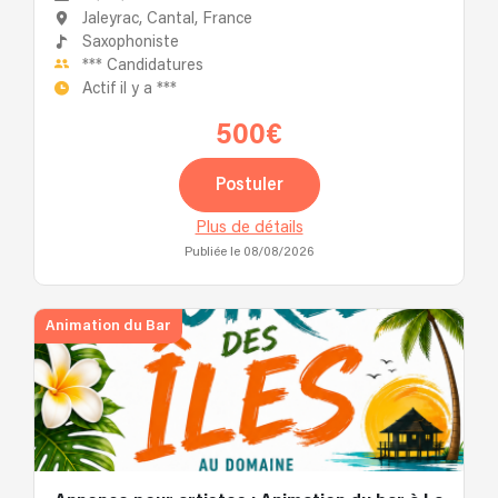
Jaleyrac, Cantal, France
Saxophoniste
***
Candidatures
Actif il y a
***
500€
Postuler
Plus de détails
Publiée le 08/08/2026
Animation du Bar