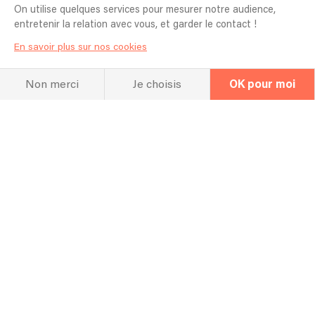
On utilise quelques services pour mesurer notre audience,
entretenir la relation avec vous, et garder le contact !
En savoir plus sur nos cookies
Non merci
Je choisis
OK pour moi
Newsletter
Organisateur
Artiste
Nos meilleurs conseils pour un concert
100% réussi !