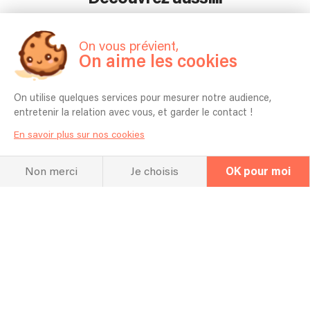
Plus d'articles
On vous prévient,
On aime les cookies
On utilise quelques services pour mesurer notre audience,
entretenir la relation avec vous, et garder le contact !
. . .
En savoir plus sur nos cookies
. . .
. . .
Non merci
Je choisis
OK pour moi
. . .
. . .
Découvrir l'article
. . .