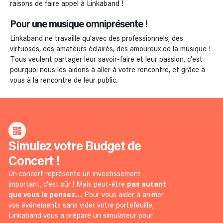
raisons de faire appel à Linkaband !
Pour une musique omniprésente !
Linkaband ne travaille qu’avec des professionnels, des
virtuoses, des amateurs éclairés, des amoureux de la musique !
Tous veulent partager leur savoir-faire et leur passion, c’est
pourquoi nous les aidons à aller à votre rencontre, et grâce à
vous à la rencontre de leur public.
Simulez votre Budget de
Concert !
Un concert représente un investissement
important, c’est sûr ! Mais peut-être
pas autant
que vous le pensez…
Pour vous aider à animer
vos événements sans vider votre portefeuille,
Linkaband vous a préparé un simulateur pour