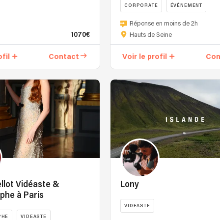
CORPORATE
ÉVÉNEMENT
MARIAGE
Réponse en moins de 2h
1070€
Hauts de Seine
ofil
Contact
Voir le profil
Con
llot Vidéaste &
Lony
phe à Paris
VIDEASTE
PHE
VIDEASTE