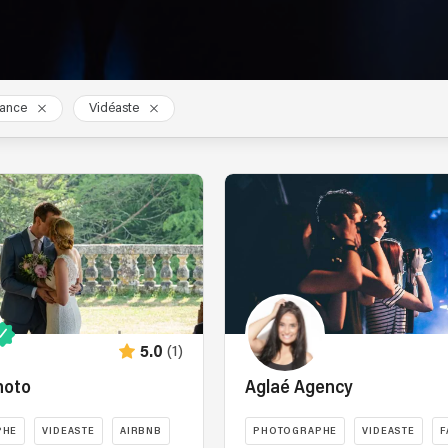
rance
Vidéaste
(1)
5.0
hoto
Aglaé Agency
PHE
VIDEASTE
AIRBNB
PHOTOGRAPHE
VIDEASTE
F