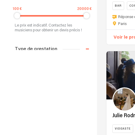
BAR
CO
100
20000
Réponse 
Paris
Le prix est indicatif. Contactez les
musiciens pour obtenir un devis précis !
Voir le pr
Type de prestation
Type de prestation...
Recherche par nom
Julie Rod
VIDEASTE