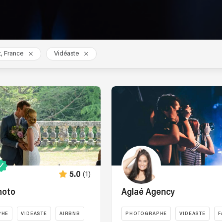
t, France
Vidéaste
(1)
5.0
hoto
Aglaé Agency
PHE
VIDEASTE
AIRBNB
PHOTOGRAPHE
VIDEASTE
F