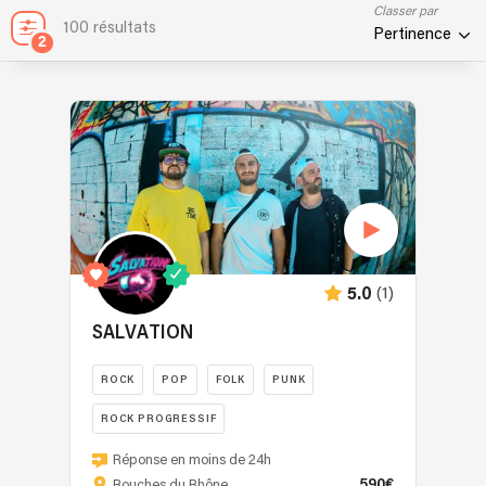
Classer par
100 résultats
Pertinence
2
(1)
5.0
SALVATION
ROCK
POP
FOLK
PUNK
ROCK PROGRESSIF
Salvation
Réponse en moins de 24h
a
590€
Bouches du Rhône