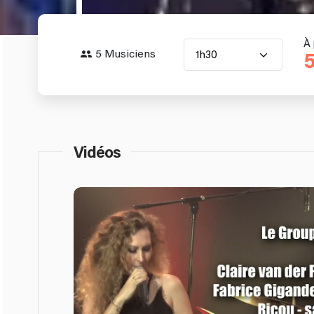
À 
5 Musiciens
1h30
5
Vidéos