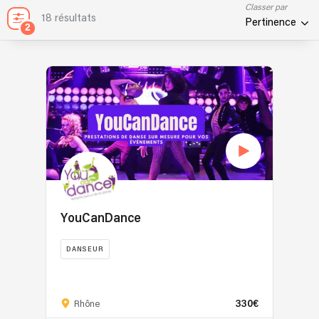
Classer par
18 résultats
Pertinence
2
YouCanDance
DANSEUR
YouCanDance
est
330€
une
Rhône