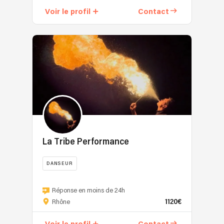
agence
Voir le profil
Contact
événementielle
créé
en
2008
par
Jessica
et
Cécile,
deux
passionnées
de
danse.
La Tribe Performance
L'une
est
DANSEUR
prof
de
La
danse,
Tribe
Réponse en moins de 24h
de
1120€
Performance
Rhône
fitness
crée
et
des