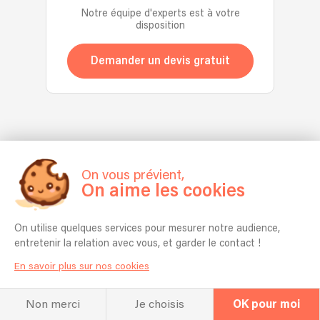
notre
Confolens.
Notre équipe d'experts est à votre
proposons
batucada
disposition
des
explosive
prestations
et
Demander un devis gratuit
sur
nos
mesure
capoeiristes,
:
prêtes
🔹de
à
l'aide
enflammer
pour
vos
organiser
événements
un
On vous prévient,
avec
On aime les cookies
événement
toute
🔹Une
la
animation
passion
On utilise quelques services pour mesurer notre audience,
🔹Un
du
entretenir la relation avec vous, et garder le contact !
cours
Carnaval
d'initiation
En savoir plus sur nos cookies
de
de
Rio!
Rock
🌟
Non merci
Je choisis
OK pour moi
Moderne,
Depuis