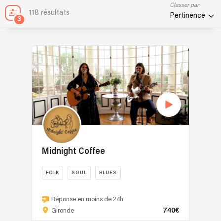
Classer par
118 résultats
Pertinence
3
Midnight Coffee
FOLK
SOUL
BLUES
Midnight
Coffee
Réponse en moins de 24h
740€
est
Gironde