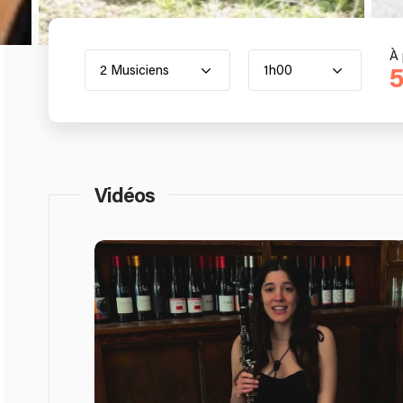
À 
2 Musiciens
1h00
5
Vidéos