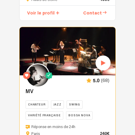
un
chanteur-
Voir le profil
Contact
guitariste
spécialisé
depuis
maintenant
12
ans
dans
l'animation
musicale
d'événements
(68)
5.0
privés
tels
MV
que
les
CHANTEUR
JAZZ
SWING
mariages,
VARIÉTÉ FRANÇAISE
BOSSA NOVA
les
soirées
MV
Réponse en moins de 24h
d'entreprise,
vous
240€
Paris