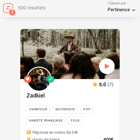
Classer par
500 résultats
Pertinence
3
(7)
5.0
Zadkiel
CHANTEUR
GUITARISTE
POP
VARIÉTÉ FRANÇAISE
FOLK
Zadkiel
Réponse en moins de 24h
est
400€
Hauts de Seine