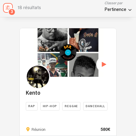
Classer par
18 résultats
Pertinence
3
Kento
RAP
HIP-HOP
REGGAE
DANCEHALL
Kento
est
580€
un
Réunion