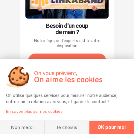
énergie
Bruno
qu’un
leur
bien
mars,
simple
prochain
contagieuse
Ed
groupe
album,
!
Sheeran...
de
Salvation
Besoin d'un coup
Si
Cette
musique.
book
de main ?
vous
animation
C’est
des
le
peut
Notre équipe d'experts est à votre
une
dates
disposition
souhaitez
se
expérience
afin
ils
décliner
live
de
peuvent
en
Demander un devis gratuit
inoubliable
promouvoir
mettre
acoustique,
portée
cet
On vous prévient,
en
et
par
album
On aime les cookies
place
mobile,
un
qui
quelques
ou
répertoire
respirera
morceaux
amplifiée
On utilise quelques services pour mesurer notre audience,
dansant
le
spécialement
en
entretenir la relation avec vous, et garder le contact !
et
Punk
pour
configuration
varié
Rock
En savoir plus sur nos cookies
votre
fixe
:
Californien,
evénement.
selon
funk,
le
Ils
la
Non merci
Je choisis
OK pour moi
pop,
soleil
sont
demande.