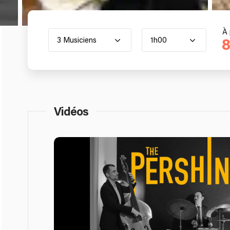
À 
3 Musiciens
1h00
8
Vidéos