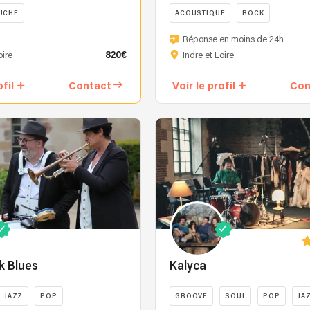
UCHE
ACOUSTIQUE
ROCK
Vivre
Réponse en moins de 24h
l’instant
820€
oire
Indre et Loire
en
musique
ofil
Contact
Voir le profil
Con
Avec
le
plaisir
de
partager
la
musique
et
de
créer
de
beaux
k Blues
Kalyca
moments,
Juke’n
JAZZ
POP
GROOVE
SOUL
POP
JA
Box