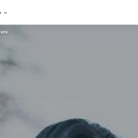
e
ours