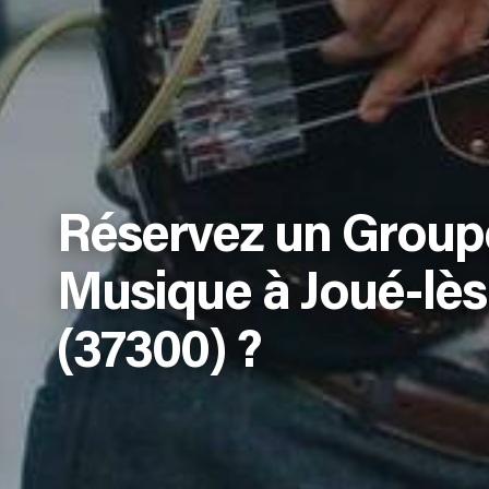
Réservez un Group
Musique à Joué-lè
(37300) ?