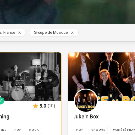
s, France
Groupe de Musique
(10)
5.0
hing
Juke'n Box
WING
POP
ROCK
POP
GROOVE
VARIÉTÉ FRA