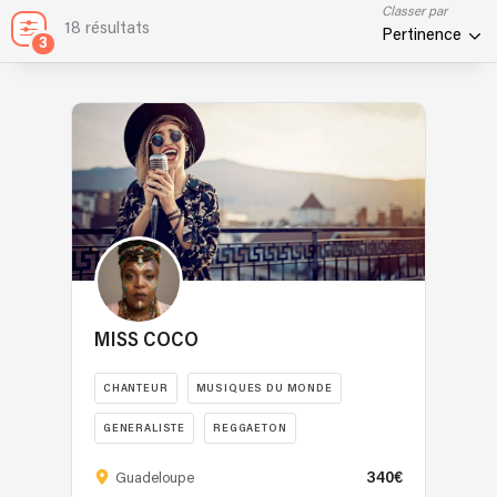
Classer par
18 résultats
Pertinence
3
MISS COCO
CHANTEUR
MUSIQUES DU MONDE
GENERALISTE
REGGAETON
"Voyageuse
340€
Guadeloupe
sonore,