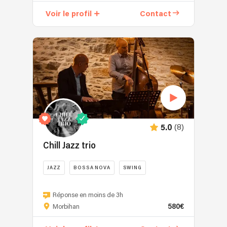
j'aime
Voir le profil
Contact
explorer
les
frontières
entre
les
genres
pour
offrir
une
expérience
(8)
5.0
musicale
unique.
Chill Jazz trio
Mon
répertoire
JAZZ
BOSSA NOVA
SWING
est
Chill
une
jazz
Réponse en moins de 3h
invitation
580€
trio
Morbihan
au
mélange
partage,