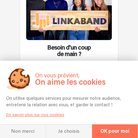
particuliers
Swing
des
pour
(mariages,
démontre
groupes
le
anniversaires,
que
tel
sublimer
restaurants)
l’on
que
avec
et
peut
Dagoba,
notre
des
faire
MUTE,
musique
municipalités.
du
Anti-
live.
Besoin d'un coup
Basé
neuf
Flag,
de main ?
à
avec
Skating
Paris,
Notre équipe d'experts est à votre
du
Polly,
disposition
le
vieux.
Maid
On vous prévient,
groupe
Ce
of
On aime les cookies
se
Demander un devis gratuit
quintet
Ace,
déplace
s’inspire
The
dans
des
Decline,
On utilise quelques services pour mesurer notre audience,
toute
musiques
Justine,
entretenir la relation avec vous, et garder le contact !
la
traditionnelles
The
En savoir plus sur nos cookies
France
d’Europe
Bombpops,
et
de
Real
à
Non merci
Je choisis
OK pour moi
l’est
MCKenzie,
l’international.
et