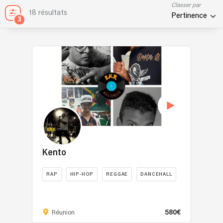
Classer par
18 résultats
Pertinence
3
Kento
RAP
HIP-HOP
REGGAE
DANCEHALL
Kento
est
580€
un
Réunion