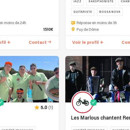
JAZZ
SAXOPHONISTE
CHAN
GUITARISTE
BOSSA NOVA
Lucie
en moins de 24h
Réponse en moins de 3h
Collins
1510€
Puy de Dôme
-
Live
ofil
Contact
Voir le profil
Con
Jazz
&
Cocktails
propose
une
parenthèse
élégante
et
sensible,
entre
(1)
5.0
jazz
feutré,
Les Marlous chantent R
soul
acoustique