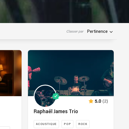
Pertinence
Classer par
(2)
5.0
Raphaël James Trio
ACOUSTIQUE
POP
ROCK