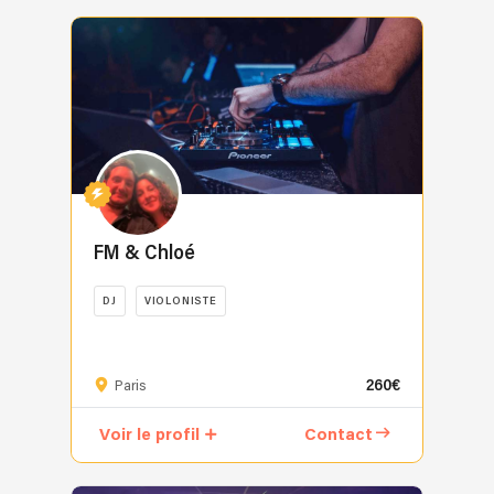
sur
en
plénière,
en
l’impulsion
établissements
France,
anniversaires,
mesure
tant
remise
Normandie,
d’ARGAN
prestigieux
Red
galas...).
et
que
de
Champagne
SOUL,
(Saint-
Bull,
Fervent
inoubliable.
Guitariste,
diplômes,
et
ce
Tropez,
Hard
adepte
et
VIP,
la
mouvement
Alpes,
Rock
d’une
professeur
événement
Côte
artistique
Barcelone,
Cafe,
musique
de
sportif...
d'Azur
s’affirme
Thaïlande…)
Fanta,
variée,
Musique
Clients
(French
et
Organisation
Loewe,
colorée,
depuis
(+
Riviera)
s’organise
et
LVMH,
groovy,
12
de
Florian
afin
animation
Fun
mélodique
ans
nombreux
FM & Chloé
Groovel
de
d’événements
Radio…
et
et
particuliers)
is
définir
entre
Je
intense,
(
:
one
DJ
VIOLONISTE
et
Paris
mets
je
5
Adyen
of
officialiser
et
un
Duo
suis
ans
-
the
un
Barcelone
point
complice
profondément
en
Akeneo
France's
style
avec
d’honneur
260€
à
Paris
habité
tant
-
premier
et
booking
à
la
par
que
Arkose
DJs
un
d’artistes
être
Voir le profil
Contact
scène
le
DJ)
-
specialising
sous-
internationaux
à
comme
fait
Je
Belle
in
genre
Lauréat
l’écoute
à
de
suis
Épine