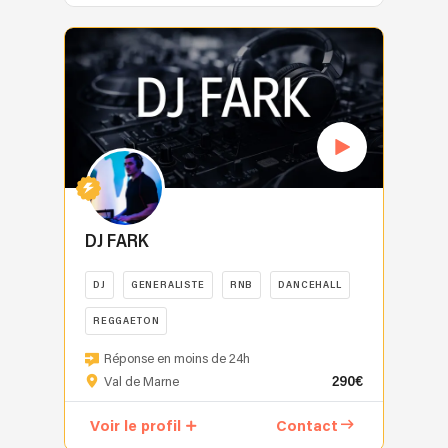
de
charge
J’ai
soit
résumé,
mixe
latino,
les
ses
l’animation
commencé
pour
nous
sur
house,
mariages.
percussions,
musicale
ma
des
faisons
tous
variété
Marre
de
de
carrière
mariages,
vivre
types
française
des
ses
A
à
anniversaires,
les
d'événements
et
mariages
mélodies
à
18
événements
classiques
et
internationale),
ringard
et
Z.
ans
d’entreprise,
incontournables
pour
je
?
de
Live
pour
soirées
qui
une
m’adapte
C'est
son
avec
Fun
privées
rassemblent,
grande
à
mon
âme
orchestre,
Radio,
ou
tout
variété
vos
concept.
spirituelle.
DJ
avant
toute
en
de
envies
Pas
DJ FARK
À
set
de
autre
y
comptes.
et
de
travers
festif,
voyager
célébration,
ajoutant
Je
à
musique
un
DJ
GENERALISTE
RNB
DANCEHALL
accompagnement
à
nous
une
m'adapte
l’énergie
ringarde,
répertoire
musical
travers
mettons
touche
REGGAETON
à
de
pas
original
des
le
tout
personnelle
vos
vos
de
🔥
et
moments
monde
notre
Réponse en moins de 24h
et
envies,
invités,
Rap
DJ
authentique,
clés…
et
savoir-
290€
Val de Marne
originale
votre
avec
et
FARK
ARGAN
nous
de
faire
issue
audience,
un
je
enflamme
SOUL
créons
collaborer
et
Voir le profil
Contact
de
l'objectif
seul
ne
les
développe
une
avec
notre