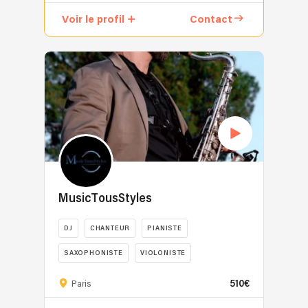
des
sera
lui
retrouve
collectif
recherchez.
groupes
Voir le profil
Contact
porté
seul
sur
d’artistes
J’ai
de
par
à
le
professionnels
eu
reprises
la
le
dancefloor.
passionnés
l’honneur
FUNKADEENA
musique
secret.
réunissant
de
et
juste.
Depuis
DJ,
me
JUST-
Nous
son
musiciens
produire
ADDICT.
sommes
plus
et
pour
Pour
un
jeune
chanteurs
certains
être
duo
âge,
pour
clients
au
d’artistes
Florian
créer
de
plus
internationaux,
Groovel
une
marque
près
avec
baigne
expérience
et
MusicTousStyles
de
des
dans
musicale
lieux
vos
millions
la
complète,
prestigieux,
DJ
CHANTEUR
PIANISTE
gouts
d’écoutes
musique
élégante
et
musicaux,
en
grâce
SAXOPHONISTE
VIOLONISTE
et
suis
je
streaming,
à
inoubliable.
également
MusiqueTousStyles
suis
des
son
510€
Paris
Fort
producteur,
est
équipé
diffusions
père
de
ayant
une
d'un