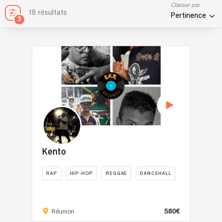
Classer par
18 résultats
Pertinence
3
Kento
RAP
HIP-HOP
REGGAE
DANCEHALL
Kento
est
580€
un
Réunion