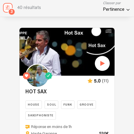
Classer par
40 résultats
Pertinence
3
(11)
5.0
HOT SAX
HOUSE
SOUL
FUNK
GROOVE
SAXOPHONISTE
Hot
Réponse en moins de 1h
Sax
530€
Haute Garonne