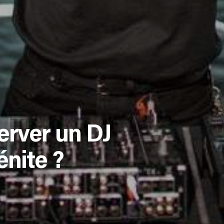
erver un DJ
énite ?