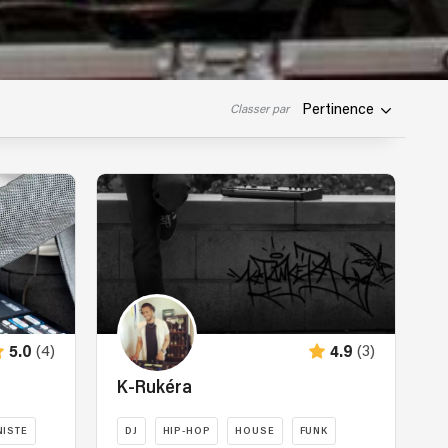
Pertinence
Classer par
(4)
(3)
5.0
4.9
K-Rukéra
ISTE
DJ
HIP-HOP
HOUSE
FUNK