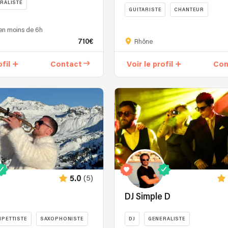
RALISTE
GUITARISTE
CHANTEUR
Djette
en moins de 6h
généraliste,
710€
Rhône
je
suis
ofil
Contact
Voir le profil
Con
ne
à
l'écoute
de
vos
envies
s,
pour
créer
ensemble
des
moments
(5)
5.0
mémorables
!
DJ Simple D
Je
peux
PETTISTE
SAXOPHONISTE
DJ
GENERALISTE
également