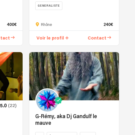
GENERALISTE
Salut
à
400€
240€
Rhône
vous,
K-
tact
Voir le profil
Contact
Rukéra,
33
ans
je
suis
DJ/producteur
depuis
une
vingtaine
d'années...
(22)
5.0
pour
mon
G-Rémy, aka Dj Gandulf le
âge
mauve
ça
peut