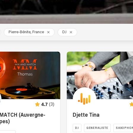
Pierre-Bénite, France
DJ
(3)
4.7
 MATCH (Auvergne-
Djette Tina
pes)
DJ
GENERALISTE
SAXOPHON