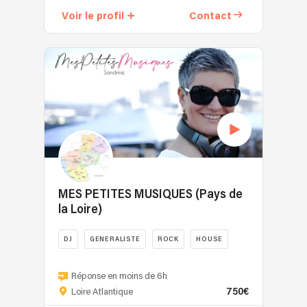
2015,
Voir le profil
Contact
j’accompagne
tant
vos
soirées
familiales
(anniversaires,
mariages…)
que
Corporate
(séminaires,
team
building…).
MES PETITES MUSIQUES (Pays de
Tout
la Loire)
a
commencé
DJ
GENERALISTE
ROCK
HOUSE
avec
la
Sandrine,
musique
Djette
Réponse en moins de 6h
brésilienne,
750€
signature
Loire Atlantique
au
pour