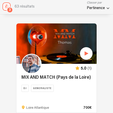
Classer par
63 résultats
Pertinence
3
(1)
5.0
MIX AND MATCH (Pays de la Loire)
DJ
GENERALISTE
DJ
privé
700€
depuis
Loire Atlantique