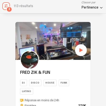
Classer par
113 résultats
Pertinence
3
FRED ZIK & FUN
DJ
DISCO
HOUSE
FUNK
LATINO
Passionné
Réponse en moins de 24h
depuis
270€
Finistère