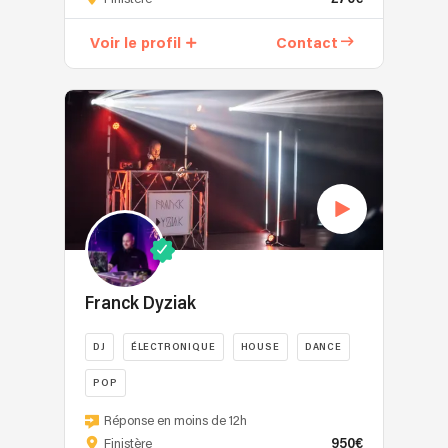
plus
de
Voir le profil
Contact
25
ans
par
la
musique
et
toutes
les
sources
musicales,
j'officie
pour
Franck Dyziak
tous
types
DJ
ÉLECTRONIQUE
HOUSE
DANCE
de
POP
soirées.
Votre
Le
Réponse en moins de 12h
anniversaire,
DJ
950€
Finistère