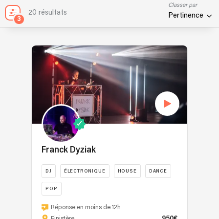
Classer par
20 résultats
Pertinence
3
Franck Dyziak
DJ
ÉLECTRONIQUE
HOUSE
DANCE
POP
Le
Réponse en moins de 12h
DJ
950€
Finistère