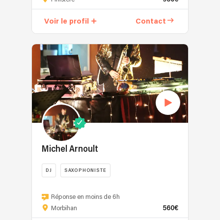
globe-
trotter
Voir le profil
Contact
qui
fait
vibrer
l’Europe
Artiste
passionné
et
véritable
électron
libre,
Franck
Dyziak
Michel Arnoult
enflamme
les
DJ
SAXOPHONISTE
scènes
Saxophoniste
européennes
et
Réponse en moins de 6h
depuis
560€
bassiste
Morbihan
1998.
pro