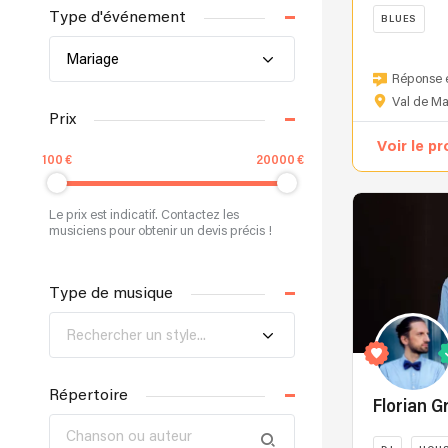
Type d'événement
BLUES
Découvrez
Mariage
PARISUPERL
Réponse 
un
Val de M
collectif
Prix
d’artistes
Voir le pr
professionne
100
20000
passionnés
réunissant
Le prix est indicatif. Contactez les
DJ,
musiciens pour obtenir un devis précis !
musiciens
et
Type de musique
chanteurs
pour
Rechercher un style...
créer
une
expérience
Répertoire
musicale
Florian G
complète,
élégante