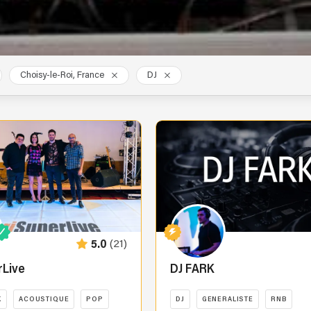
Choisy-le-Roi, France
DJ
(21)
5.0
rLive
DJ FARK
K
ACOUSTIQUE
POP
DJ
GENERALISTE
RNB