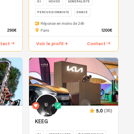
DJ
HOUSE
GENERALISTE
PERCUSSIONNISTE
DANCE
Pourquoi
Réponse en moins de 24h
nous
290€
1200€
Paris
choisir
?
tact
Voir le profil
Contact
Choisir
le
bon
DJ
pour
un
mariage
ou
un
événement
(36)
5.0
n’est
jamais
KEEG
anodin
: