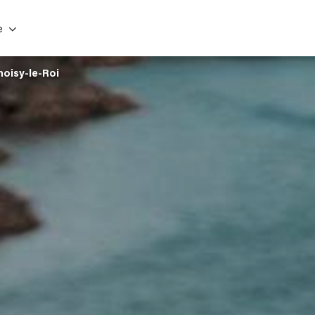
e
hoisy-le-Roi