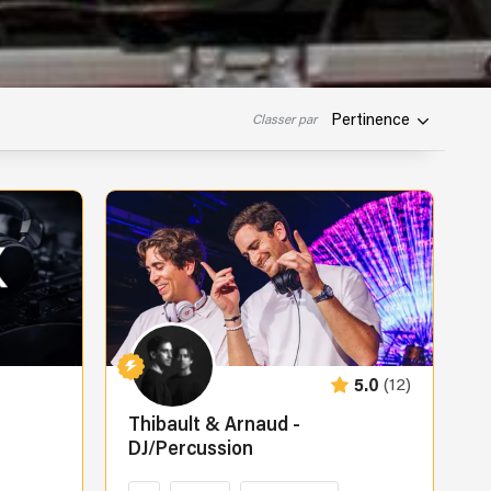
Pertinence
Classer par
(12)
5.0
Thibault & Arnaud -
DJ/Percussion